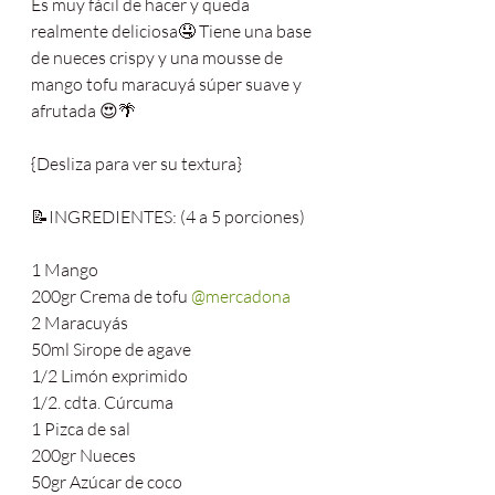
Es muy fácil de hacer y queda 
realmente deliciosa🤤 Tiene una base 
de nueces crispy y una mousse de 
mango tofu maracuyá súper suave y 
afrutada 😍🌴
{Desliza para ver su textura}
📝INGREDIENTES: (4 a 5 porciones)
1 Mango
200gr Crema de tofu 
@mercadona
2 Maracuyás
50ml Sirope de agave
1/2 Limón exprimido
1/2. cdta. Cúrcuma
1 Pizca de sal
200gr Nueces
50gr Azúcar de coco