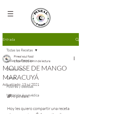
Entrada
Todas las Recetas
Pineal soul food
Todas las Recetas
25 jun 2021
1 min de lectura
MOUSSE DE MANGO
Desayunos
MARACUYÁ
Cenas
Actualizado:
13 jul 2021
Postres y bebidas
Nutrición Ayurvédica
🌈Hi pineals!
Hoy les quiero compartir una receta 