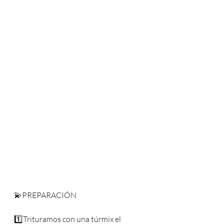
💫PREPARACIÓN
1️⃣Trituramos con una túrmix el 