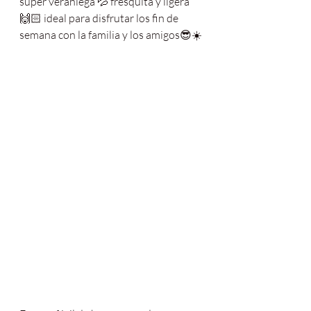
súper veraniega 💦 fresquita y ligera 
🙌🏻 ideal para disfrutar los fin de 
semana con la familia y los amigos😎☀️