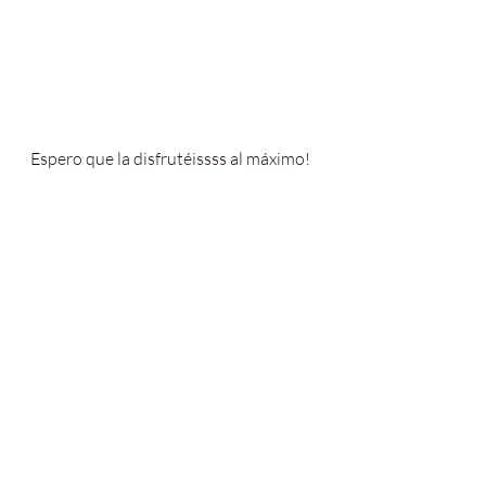
Espero que la disfrutéissss al máximo!
🌈Feliz fin de semana ☀️
Con amor, 
Fer.
#mousse
#maracuya
#mango
#passionf
ruit
#nuts
#veganbaking
#cleaneating
#
healthyliving
#healthyfood
#receta
#rec
etasfaciles
#recetas
#veganfoodshare
#veganlife
#vegansof
ig
#foodphotography
#maracuyá
#ayur
vedicfood
#moussedemango
#postre
#