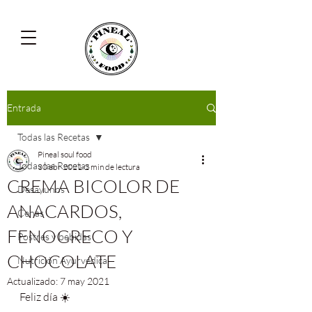
Entrada
Todas las Recetas
Pineal soul food
Todas las Recetas
30 abr 2021
2 min de lectura
CREMA BICOLOR DE
Desayunos
ANACARDOS,
Cenas
FENOGRECO Y
Postres y bebidas
CHOCOLATE
Nutrición Ayurvédica
Actualizado:
7 may 2021
Feliz día ☀️