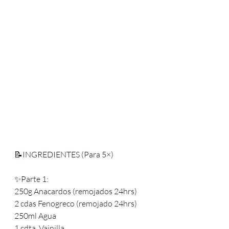
📝INGREDIENTES (Para 5×)
✨Parte 1:
250g Anacardos (remojados 24hrs)
2 cdas Fenogreco (remojado 24hrs)
250ml Agua
1 cdta. Vainilla