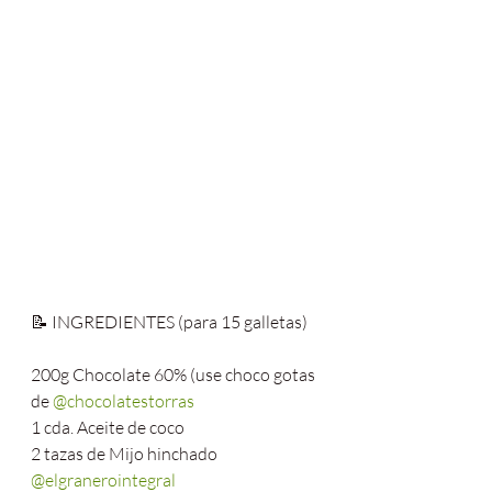
📝 INGREDIENTES (para 15 galletas)
200g Chocolate 60% (use choco gotas 
de 
@chocolatestorras
1 cda. Aceite de coco
2 tazas de Mijo hinchado 
@elgranerointegral