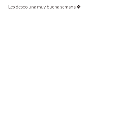
Les deseo una muy buena semana 🍀
Con amor, 
Fer.
#spices
#10dias
#masala
#pumpkinpies
pices
#crunch
#healthyliving
#healthyfo
od
#estadosunidos
#ayurvedaeveryday
#crunchbites
#veganfoodshare
#veganl
ifestyle
#pumpkinspices
#vegansofig
#e
euu
#foodphotography
#especias
#cho
colatecrunch
#chocolate
#ayurvedicfoo
d
#whatveganseat
#instafood
#eatingw
ell
#foodie
#veganshare
#veganfood
#ve
gansofspain
#healthylifestyle
#feedfee
d
#plantbasedrecipes
Desayunos