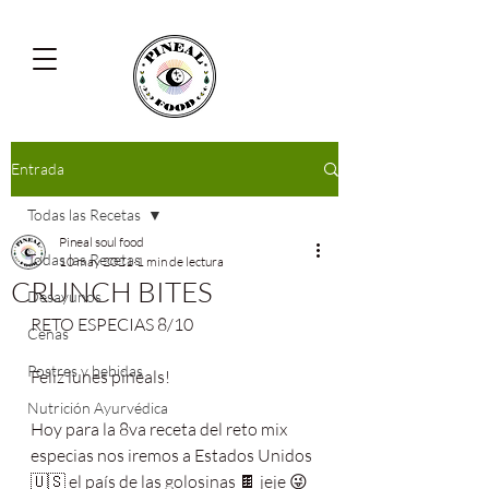
Entrada
Todas las Recetas
Pineal soul food
Todas las Recetas
10 may 2021
1 min de lectura
CRUNCH BITES
Desayunos
RETO ESPECIAS 8/10
Cenas
Postres y bebidas
Feliz lunes pineals!
Nutrición Ayurvédica
Hoy para la 8va receta del reto mix 
especias nos iremos a Estados Unidos
🇺🇸 el país de las golosinas 🍫 jeje 😜 