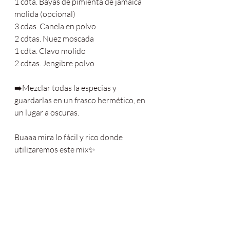
1 cdta. Bayas de pimienta de jamaica 
molida (opcional)
3 cdas. Canela en polvo
2 cdtas. Nuez moscada
1 cdta. Clavo molido
2 cdtas. Jengibre polvo
➡️Mezclar todas la especias y 
guardarlas en un frasco hermético, en 
un lugar a oscuras.
Buaaa mira lo fácil y rico donde 
utilizaremos este mix✨