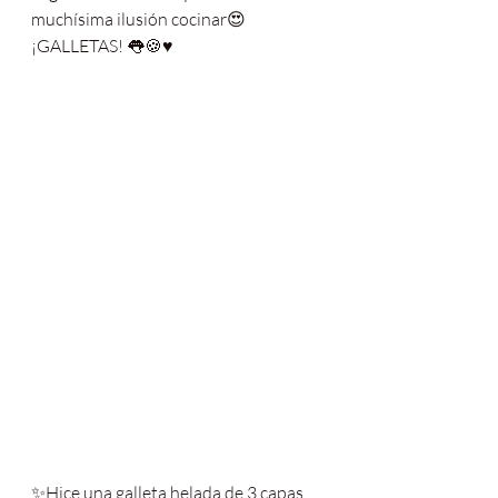
muchísima ilusión cocinar😍 
¡GALLETAS! 👅🍪♥️
✨Hice una galleta helada de 3 capas 