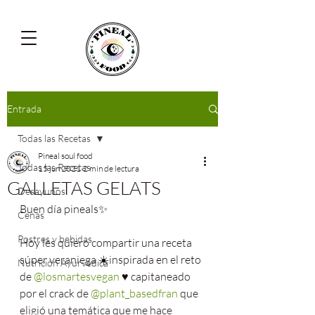
Entrada
Todas las Recetas
Pineal soul food
Todas las Recetas
15 jun 2021
2 min de lectura
GALLETAS GELATS
Desayunos
Buen día pineals✨
Cenas
Postres y bebidas
Hoy les quiero compartir una receta 
súper veraniega ☀️inspirada en el reto 
Nutrición Ayurvédica
de 
@losmartesvegan
 ♥️ capitaneado 
por el crack de 
@plant_basedfran
 que 
eligió una temática que me hace 