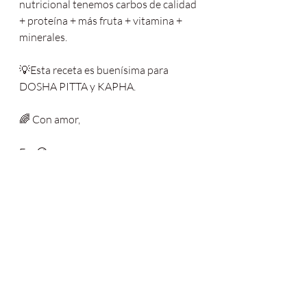
nutricional tenemos carbos de calidad 
+ proteína + más fruta + vitamina + 
minerales.
💡Esta receta es buenísima para 
DOSHA PITTA y KAPHA.
🌈 Con amor,
Fer 😘
#losmartesvegan
#cookieicecrem
#coo
kie
#icecreamcookie
#icecream
#infanci
a
#summer
#maxibon
#freshfood
#recet
afácil
#cleaneating
#healthyliving
#heal
thyfood
#plantbased
#veganfoodshare
#veganlifestyle
#vegansofig
#foodphot
ography
#ayurvedicfood
#whatvegans