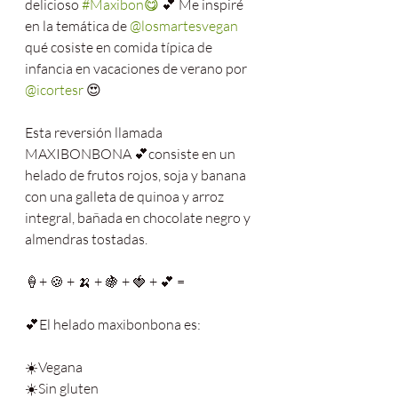
delicioso 
#Maxibon😋
 💕 Me inspiré 
en la temática de 
@losmartesvegan
qué cosiste en comida típica de 
infancia en vacaciones de verano por 
@icortesr
 😍
Esta reversión llamada 
MAXIBONBONA 💕consiste en un 
helado de frutos rojos, soja y banana 
con una galleta de quinoa y arroz 
integral, bañada en chocolate negro y 
almendras tostadas.
🍦+ 🍪 + 🍌 + 🍇 + 🍓 + 💕 =
💕El helado maxibonbona es:
☀️Vegana
☀️Sin gluten