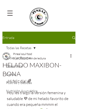
Entrada
Todas las Recetas
Pineal soul food
Todas las Recetas
5 jul 2021
2 min de lectura
HELADO MAXIBON-
Desayunos
BONA
Cenas
¡Hi feliz día! 🌈
Postres y bebidas
Nutrición Ayurvédica
Hoy les traigo la versión femenina y 
saludable 💜 de mi helado favorito de 
cuando era pequeña mmmm el 