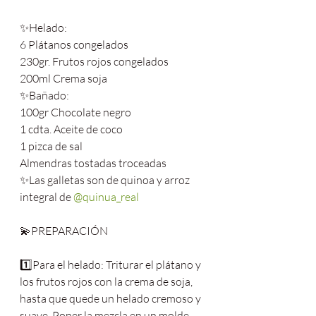
✨Helado:
6 Plátanos congelados
230gr. Frutos rojos congelados
200ml Crema soja
✨Bañado:
100gr Chocolate negro
1 cdta. Aceite de coco
1 pizca de sal
Almendras tostadas troceadas
✨Las galletas son de quinoa y arroz 
integral de 
@quinua_real
💫PREPARACIÓN
1️⃣Para el helado: Triturar el plátano y 
los frutos rojos con la crema de soja, 
hasta que quede un helado cremoso y 
suave. Poner la mezcla en un molde 