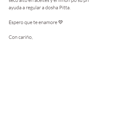
ayuda a regular a dosha Pitta.
Espero que te enamore 💛
Con cariño,
Fer🍋
#pastel
#lemoncake
#lemon
#lemonloaf
#poundcake
#vegan
#veganbread
#veganbaking
#lemonpoundcake
#lemonglaze
#veganbreakfast
#veganrecipe
#cake
#easyveganrecipe
#easyhealthyrecipes
#easyrecipe
#plantbasedfood
#glutenfree
#almond
#starbucks
#pastry
#fall
#receta
#recetafacil
#veganfood