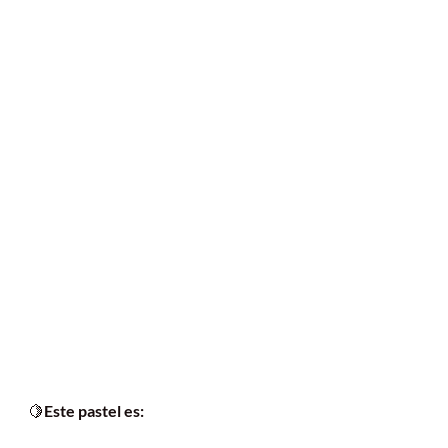
🍋
Este pastel es: