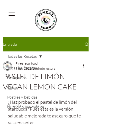
Entrada
Todas las Recetas
Pineal soul food
Todas las Recetas
8 nov 2022
1 min de lectura
PASTEL DE LIMÓN -
Desayunos
VEGAN LEMON CAKE
Cenas
Postres y bebidas
¿Haz probado el pastel de limón del 
Nutrición Ayurvédica
starbucks? Pues esta es la versión 
saludable mejorada te aseguro que te 
va a encantar.