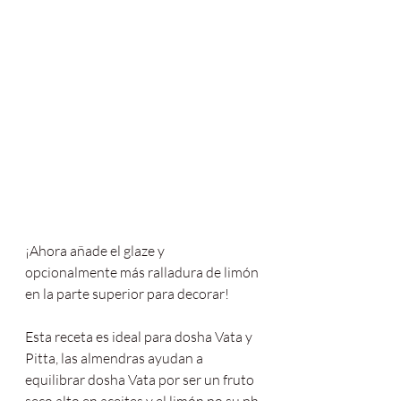
¡Ahora añade el glaze y 
opcionalmente más ralladura de limón 
en la parte superior para decorar! 
Esta receta es ideal para dosha Vata y 
Pitta, las almendras ayudan a 
equilibrar dosha Vata por ser un fruto 
seco alto en aceites y el limón po su ph 