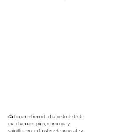
🍰Tiene un bizcocho húmedo de té de 
matcha, coco, piña, maracuya y 
vainilla, con un frosting de aguacate y 