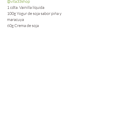
@vita33shop
1 cdta. Vainilla líquida
100g Yogur de soja sabor piña y 
maracuya
60g Crema de soja