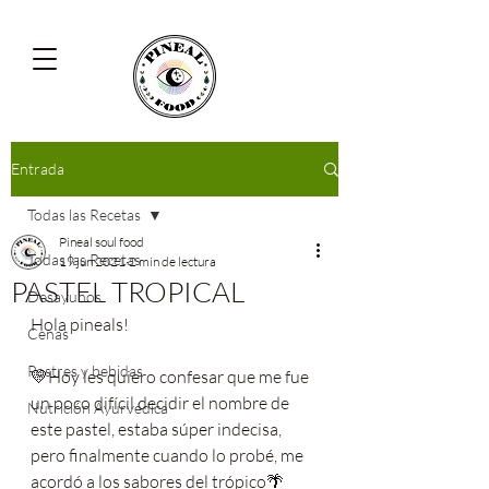
Entrada
Todas las Recetas
Pineal soul food
Todas las Recetas
19 jun 2021
2 min de lectura
PASTEL TROPICAL
Desayunos
Hola pineals!
Cenas
Postres y bebidas
💛Hoy les quiero confesar que me fue 
un poco difícil decidir el nombre de 
Nutrición Ayurvédica
este pastel, estaba súper indecisa, 
pero finalmente cuando lo probé, me 
acordó a los sabores del trópico🌴