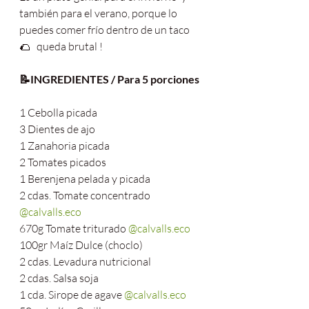
también para el verano, porque lo 
puedes comer frío dentro de un taco
🌮   queda brutal !
📝INGREDIENTES / Para 5 porciones
1 Cebolla picada
3 Dientes de ajo
1 Zanahoria picada
2 Tomates picados
1 Berenjena pelada y picada
2 cdas. Tomate concentrado 
@calvalls.eco
670g Tomate triturado 
@calvalls.eco
100gr Maíz Dulce (choclo)
2 cdas. Levadura nutricional
2 cdas. Salsa soja
1 cda. Sirope de agave 
@calvalls.eco