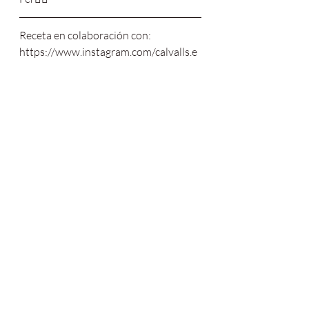
Receta en colaboración con: 
https://www.instagram.com/calvalls.e
co/
#chili
#chilivegano
#veganchili
#chilisin
carne
#mexicanfood
#veganuary
#vega
nuary2022
#plantbasedfood
#foodpho
tography
#vegan
#veganrecipes
#ayurv
edicfood
#beans
#veganrecipe
#instafo
od
#eatingwell
#eatclean
#foodie
#vega
nshare
#veganfood
#vegansofspain
#go
odfood
#healthylifestyle
#feedfeed
#pla
ntbaseddiet
Cenas
Nutrición Ayurvédica
Desayunos