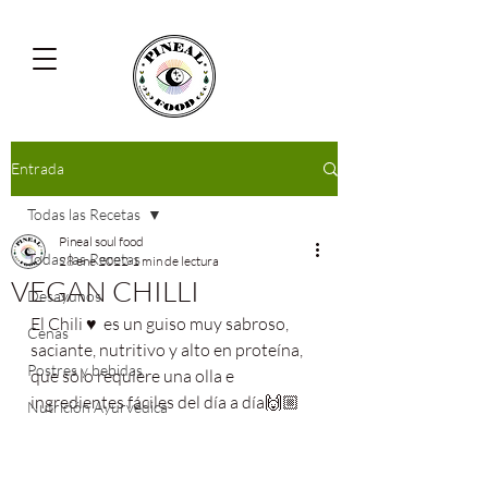
Entrada
Todas las Recetas
Pineal soul food
Todas las Recetas
28 ene 2022
1 min de lectura
VEGAN CHILLI
Desayunos
El Chili ♥️  es un guiso muy sabroso, 
Cenas
saciante, nutritivo y alto en proteína, 
Postres y bebidas
que sólo requiere una olla e 
ingredientes fáciles del día a día🙌🏼
Nutrición Ayurvédica