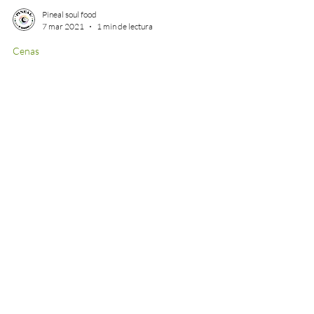
Pineal soul food
7 mar 2021
1 min de lectura
Cenas
GUISO DE GARBANZOS
Y TOMATES
Lo llamo guiso express de garbanzos, de esos
que me hago después de ir a entrenar💪🏼 Uso
todos los restos que me van quedando en la...