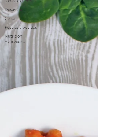
Todas las Recetas
Desayunos
Cenas
Postres y bebidas
Nutrición
Ayurvédica