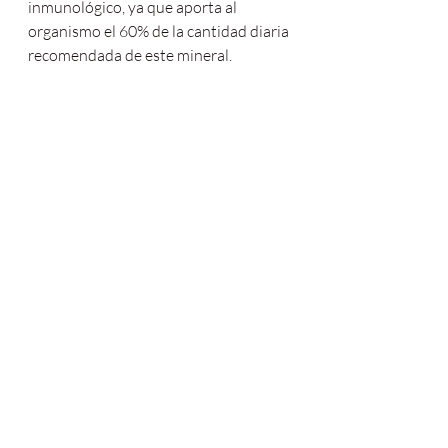
inmunológico, ya que aporta al 
organismo el 60% de la cantidad diaria 
recomendada de este mineral.
¿Te animas a incorporar más 
edamames o soja verde en tu vida?! 
🙌🏼