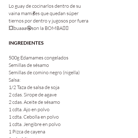
Lo guay de cocinarlos dentro de su 
vaina mami💃es que quedan súper 
tiernos por dentro y jugosos por fuera 
💥buaaa🤤son la BOMBA❤️‍🔥
INGREDIENTES 
500g Edamames congelados 
Semillas de sésamo 
Semillas de comino negro (nigella)
Salsa:
1/2 Taza de salsa de soja
2 cdas. Sirope de agave
2 cdas. Aceite de sésamo 
1 cdta. Ajo en polvo
1 cdta. Cebolla en polvo 
1 cdta. Jengibre en polvo
1 Pizca de cayena