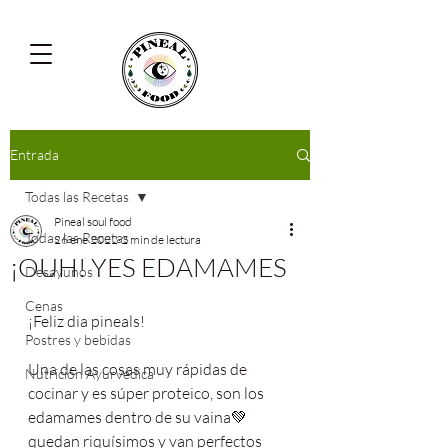
Entrada
Todas las Recetas
Pineal soul food
Todas las Recetas
26 ene 2022
2 min de lectura
¡OUH! YES EDAMAMES
Desayunos
Cenas
¡Feliz dia pineals!
Postres y bebidas
Una de las cosas muy rápidas de 
Nutrición Ayurvédica
cocinar y es súper proteico, son los 
edamames dentro de su vaina💚
quedan riquísimos y van perfectos 