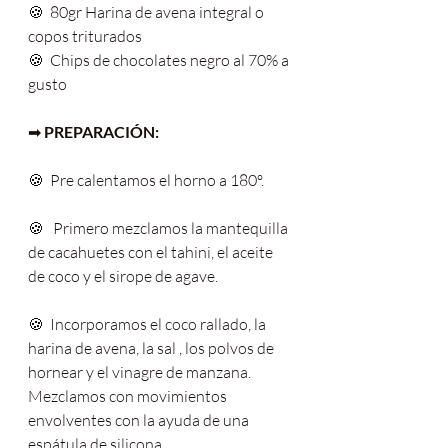
🍪  80gr Harina de avena integral o 
copos triturados
🍪  Chips de chocolates negro al 70% a 
gusto
➡ 
PREPARACIÓN:
🍪  Pre calentamos el horno a 180º.
🍪   Primero mezclamos la mantequilla 
de cacahuetes con el tahini, el aceite 
de coco y el sirope de agave.
🍪  Incorporamos el coco rallado, la 
harina de avena, la sal , los polvos de 
hornear y el vinagre de manzana. 
Mezclamos con movimientos 
envolventes con la ayuda de una 
espátula de silicona.