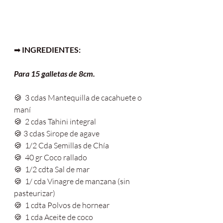
➡ 
INGREDIENTES:
Para 15 galletas de 8cm.
🍪  3 cdas Mantequilla de cacahuete o 
maní
🍪  2 cdas Tahini integral
🍪 3 cdas Sirope de agave
🍪  1/2 Cda Semillas de Chía
🍪  40 gr Coco rallado
🍪  1/2 cdta Sal de mar
🍪  1/ cda Vinagre de manzana (sin 
pasteurizar)
🍪  1 cdta Polvos de hornear
🍪  1 cda Aceite de coco