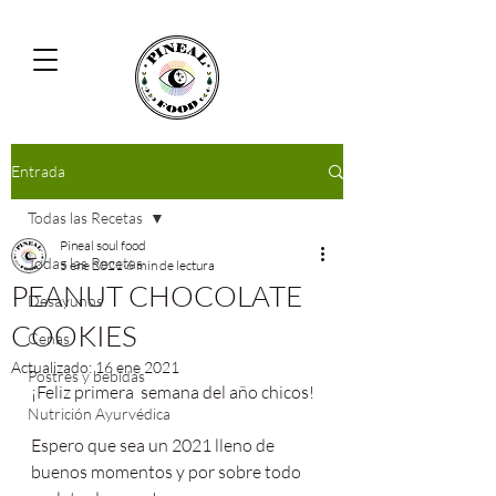
Entrada
Todas las Recetas
Pineal soul food
Todas las Recetas
5 ene 2021
6 min de lectura
PEANUT CHOCOLATE
Desayunos
COOKIES
Cenas
Actualizado:
16 ene 2021
Postres y bebidas
¡Feliz primera  semana del año chicos! 
Nutrición Ayurvédica
Espero que sea un 2021 lleno de 
buenos momentos y por sobre todo 