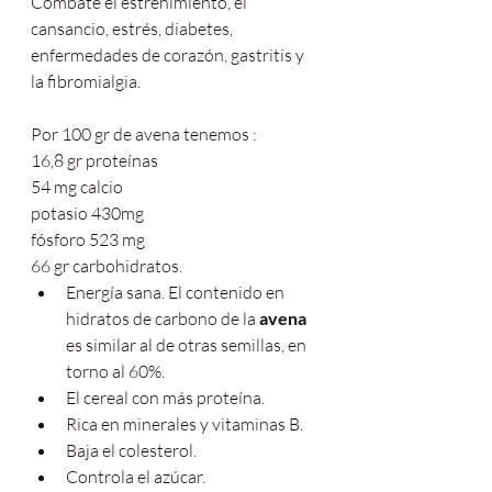
Combate el estreñimiento, el 
cansancio, estrés, diabetes, 
enfermedades de corazón, gastritis y 
la fibromialgia. 
Por 100 gr de avena tenemos :
16,8 gr proteínas
54 mg calcio 
potasio 430mg 
fósforo 523 mg 
66 gr carbohidratos.
Energía sana. El contenido en 
hidratos de carbono de la 
avena
es similar al de otras semillas, en 
torno al 60%. 
El cereal con más proteína. 
Rica en minerales y vitaminas B. 
Baja el colesterol.
Controla el azúcar.