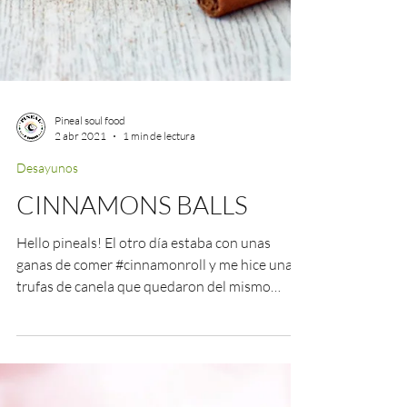
Pineal soul food
2 abr 2021
1 min de lectura
Desayunos
CINNAMONS BALLS
Hello pineals! El otro día estaba con unas
ganas de comer #cinnamonroll y me hice unas
trufas de canela que quedaron del mismo
sabor🤤...