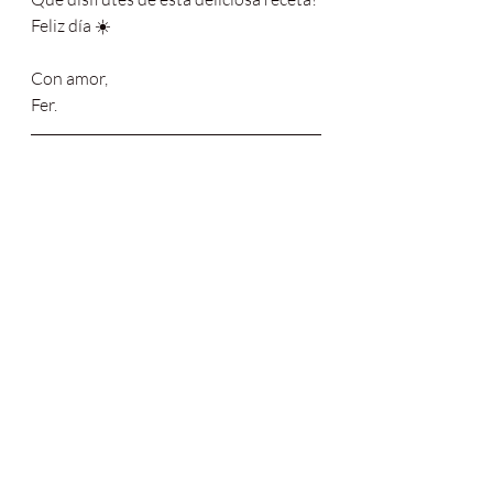
Feliz día ☀️
Con amor,
Fer.
#vegan
#cake
#strawberry
#strawberry
#tarta
#tart
#plantbased
#veganfood
#t
artaspersonalizadas
#cakedecorating
#
chocolates
#tartas
#healthyfood
#ayur
vedicfood
#vegancake
#nogluten
#fresa
#frutillas
#inspirationfood
#chocolatel
over
#veganrecipes
#plantbasedfood
#
glutenfree
#plantbasedfoodshare
#pla
ntbasedrecipes
#healthyrecipe
#ayurve
darecipes
#veganfoodie
#feedfeedvega
n
#redfruits
plantbasedfood
veganfood
ayurvedicfood