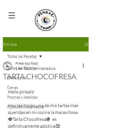
Entrada
Todas las Recetas
Pineal soul food
Todas las Recetas
2 abr 2021
1 min de lectura
TARTA CHOCOFRESA
Desayunos
Cenas
Hello pineals! 
Postres y bebidas
Hoy les traigo una de mis tartas más 
Nutrición Ayurvédica
queridas en mi cocina la maravillosa 
🍓Tarta Chocofresa🍇  es 
definitivamente adictiva😍