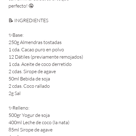
perfecto! 🤤
📝 INGREDIENTES
✨Base:
250g Almendras tostadas
1 cda. Cacao puro en polvo
12 Dátiles (previamente remojados)
1 cda. Aceite de coco derretido
2 cdas. Sirope de agave
50ml Bebida de soja
2 cdas. Coco rallado
2g Sal
✨Relleno:
500gr Yogur de soja
400ml Leche de coco (la nata)
85ml Sirope de agave