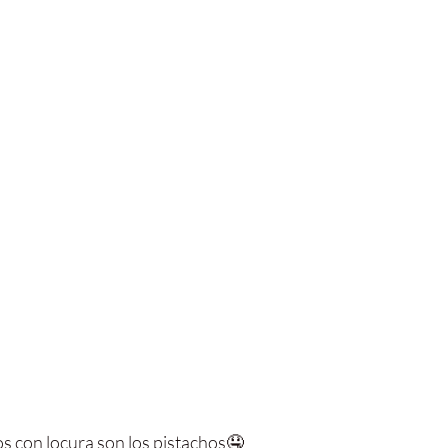
 con locura son los pistachos🤤