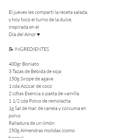
El jueves les compartí la receta salada, 
y hoy tocó el turno de la dulce, 
inspirada en el
Día del Amor ♥️
📝 INGREDIENTES
400gr Boniato
3 Tazas de Bebida de soja
150g Sirope de agave
1 cda Azúcar de coco
2 cdtas Esencia o pasta de vainilla
1 1/2 cda Polvo de remolacha
1g Sal de mar, de canela y cúrcuma en 
polvo
Ralladura de un limón
250g Almendras molidas (como 
harina)