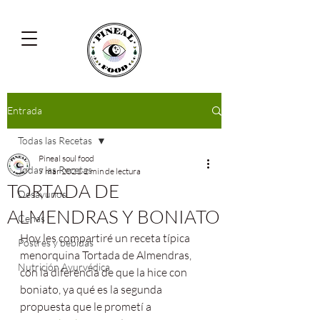
Entrada
Todas las Recetas
Pineal soul food
Todas las Recetas
7 mar 2021
2 min de lectura
TORTADA DE
Desayunos
ALMENDRAS Y BONIATO
Cenas
Hoy les compartiré un receta típica 
Postres y bebidas
menorquina Tortada de Almendras, 
Nutrición Ayurvédica
con la diferencia de que la hice con 
boniato, ya qué es la segunda 
propuesta que le prometí a 