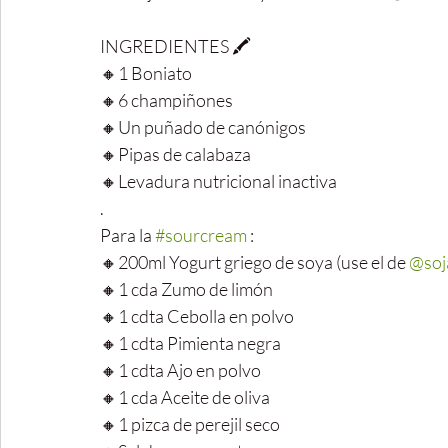
INGREDIENTES 🖍️
🔸1 Boniato
🔸6 champiñones
🔸Un puñado de canónigos
🔸Pipas de calabaza
🔸Levadura nutricional inactiva
.
Para la 
#sourcream
 :
🔸200ml Yogurt griego de soya (use el de 
@soj
🔸1 cda Zumo de limón
🔸1 cdta Cebolla en polvo
🔸1 cdta Pimienta negra
🔸1 cdta Ajo en polvo
🔸1 cda Aceite de oliva
🔸1 pizca de perejil seco