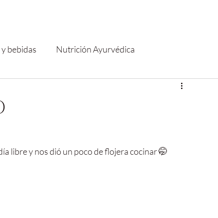
 y bebidas
Nutrición Ayurvédica
O
 libre y nos dió un poco de flojera cocinar 🤭