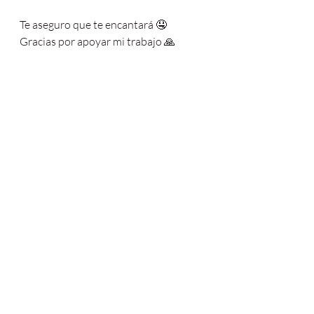
Te aseguro que te encantará 🤤
Gracias por apoyar mi trabajo 🙏
Con amor,
Fer.
#galette
#chickpeas
#garbanzos
#galett
es
#galettederois
#galettebretonne
#ga
rbanzo
#hummus
#tomatoes
#tomato
#
tomate
#vegan
#plantbasedfood
#ayur
vedafood
#ayurvedacooking
#ayurved
alifestyle
#veganreset
#veggiefood
#ve
ggierecipes
#veganrecipies
#veganrecip
eideas
plantbasedfood
veganfood
ayurvedicfood
ayurveda
plantbased
vegan
veganrecipes
recetasveganas
pinealfood
comida
breakfast
pinealsoulfood
desayunos
veganbakery
dinner