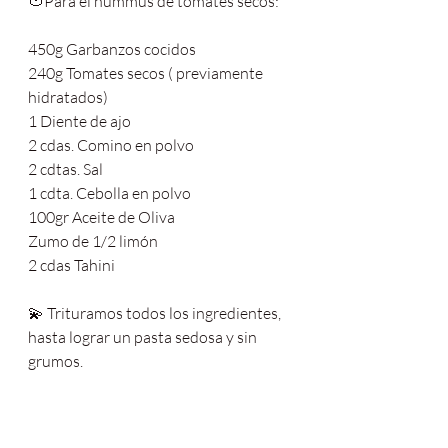
🍅Para el hummus de tomates secos:
450g Garbanzos cocidos
240g Tomates secos ( previamente 
hidratados)
1 Diente de ajo
2 cdas. Comino en polvo
2 cdtas. Sal
1 cdta. Cebolla en polvo
100gr Aceite de Oliva
Zumo de 1/2 limón
2 cdas Tahini
💫 Trituramos todos los ingredientes, 
hasta lograr un pasta sedosa y sin 
grumos.