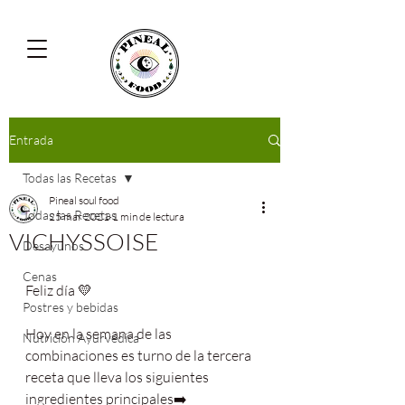
Entrada
Todas las Recetas
Pineal soul food
Todas las Recetas
25 mar 2021
1 min de lectura
VICHYSSOISE
Desayunos
Cenas
Feliz día 💛
Postres y bebidas
Hoy en la semana de las 
Nutrición Ayurvédica
combinaciones es turno de la tercera 
receta que lleva los siguientes 
ingredientes principales➡️