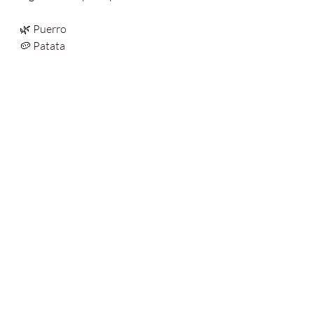
🌿 Puerro
🥔 Patata