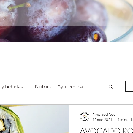
 y bebidas
Nutrición Ayurvédica
Pineal soul food
12 mar 2021
1 min de l
AVOCADO RO