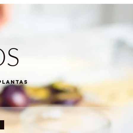
OS
plantas