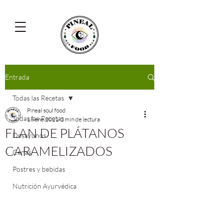
Entrada
Todas las Recetas
Pineal soul food
Todas las Recetas
18 ene 2021
2 min de lectura
FLAN DE PLÁTANOS
Desayunos
CARAMELIZADOS
Cenas
Postres y bebidas
Nutrición Ayurvédica