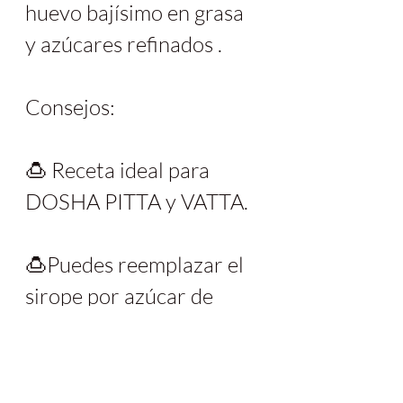
huevo bajísimo en grasa 
y azúcares refinados . 
Consejos:
🍮 Receta ideal para 
DOSHA PITTA y VATTA.
🍮Puedes reemplazar el 
sirope por azúcar de 
caña integral (panela).
🍮Para desmoldar lo 